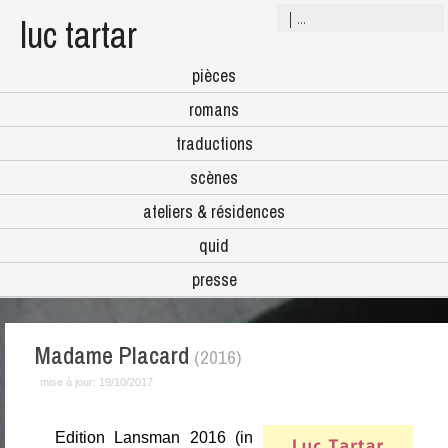
luc tartar
pièces
romans
traductions
scènes
ateliers & résidences
quid
presse
Madame Placard
(2016)
mise à jour:
19/10/2017
Edition Lansman 2016 (in