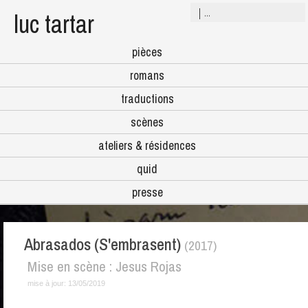
luc tartar
pièces
romans
traductions
scènes
ateliers & résidences
quid
presse
Abrasados (S'embrasent)
(2017)
Mise en scène : Jesus Rojas
mise à jour:
13/05/2019