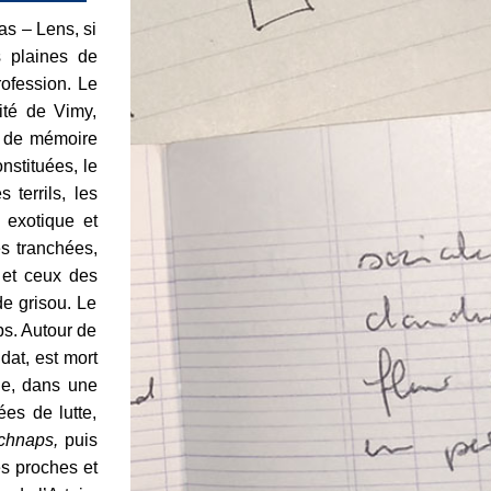
as – Lens, si
s plaines de
rofession. Le
ité de Vimy,
u de mémoire
nstituées, le
 terrils, les
 exotique et
es tranchées,
 et ceux des
de grisou. Le
ps. Autour de
dat, est mort
le, dans une
es de lutte,
schnaps,
puis
es proches et