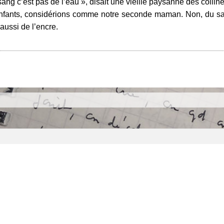
ang c’est pas de l’eau », disait une vieille paysanne des colline
enfants, considérions comme notre seconde maman. Non, du sa
 aussi de l’encre.