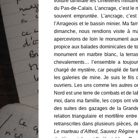
voiture familiale les cimetières milita
du Pas-de-Calais. L’ancrage, c’est le 
souvent empruntée. L’ancrage, c’est
l’Arrageois et le bassin minier. Ma fa
dimanche, nous rendions visite à ma
apercevions de loin le monument aux
propice aux balades dominicales de to
monument en marbre blanc, la terrasse
chevalements… l’ensemble a toujours
chargé de mystère, car peuplé de fant
les galeries de mine. Je suis le fil
ouvriers. Les uns comme les autres on
Nord est une terre de combats et de la
moi, dans ma famille, les corps ont vi
des suites des gazages de la Grande 
relation triangulaire et mortifère e
retranscrites dans plusieurs pièces, 
Le marteau d’Alfred, Sauvez Régine