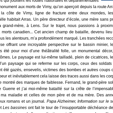
ires qui jouxtent les routes nationales et départementales
monument aux morts de Vimy, qu’on aperçoit depuis la route Arr
 la côte de Vimy, ligne de fracture entre deux mondes, le
mille habitait Arras. Un père directeur d’école, une mère sans p
 grand-mère, à Lens. Sur le trajet, nous passions à proxim
 morts canadien... Cet ancien champ de bataille, devenu lie
us les alentours, m’a profondément marqué. Les tranchées reco
 offrant une incroyable perspective sur le bassin minier, les
 été pour moi d’une théâtralité folle, un monumental décor,
ômes. Le paysage est lui-même tailladé, plein de cicatrices, l
s d’un paysage qui se referme sur les corps, ceux des soldats
t été gazés, ensevelis, victimes des bombes et autres coups 
beur et inévitablement cela laisse des traces aussi dans les cor
te montré des marques de faiblesse. Fernand, le grand-père sol
Guerre et j’ai moi-même bataillé sur la crête de l’impensab
ntre ma maladie et celles de mon père et de ma mère. Des anné
deux romans et un journal.
Papa Alzheimer, Information sur le 
et
Les bassines
ont fait le tour de l’insupportable déchéance d