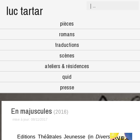
luc tartar
pièces
romans
traductions
scènes
ateliers & résidences
quid
presse
En majuscules
(2016)
mise à jour:
08/11/2017
Editions Théâtrales Jeunesse (in
Divers