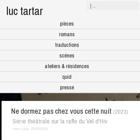
luc tartar
pièces
romans
traductions
scènes
ateliers & résidences
quid
presse
Ne dormez pas chez vous cette nuit
(2023)
Série théâtrale sur la rafle du Vel d'Hiv
mise à jour:
25/06/2026