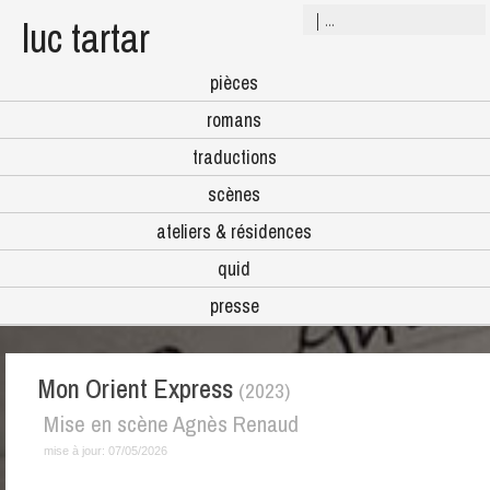
luc tartar
pièces
romans
traductions
scènes
ateliers & résidences
quid
presse
Mon Orient Express
(2023)
Mise en scène Agnès Renaud
mise à jour:
07/05/2026