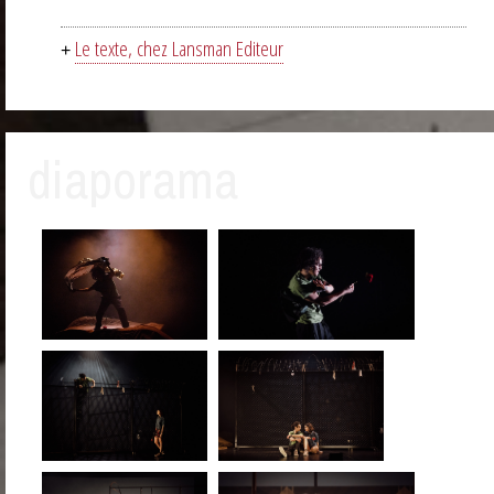
Le texte, chez Lansman Editeur
+
diaporama